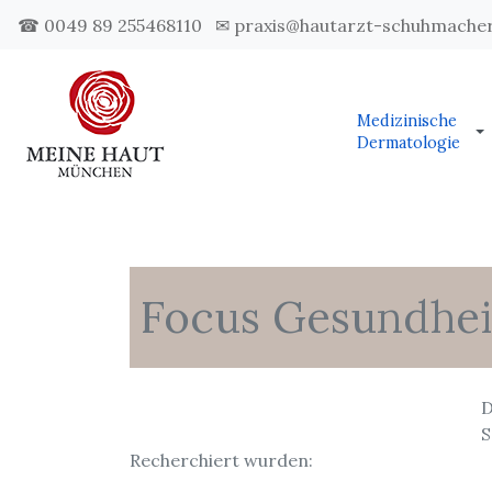
☎ 0049 89 255468110
✉ praxis@hautarzt-schuhmacher
Medizinische
Dermatologie
Focus Gesundhei
D
S
Recherchiert wurden: