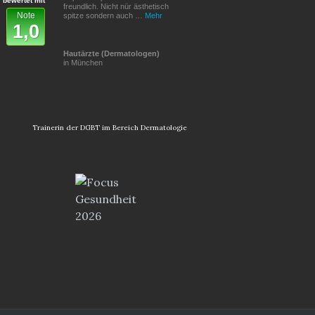
bewertet mit
freundlich. Nicht nür ästhetisch
Note
spitze sondern auch …
Mehr
1,0
Hautärzte (Dermatologen)
in München
Trainerin der DGBT im Bereich Dermatologie