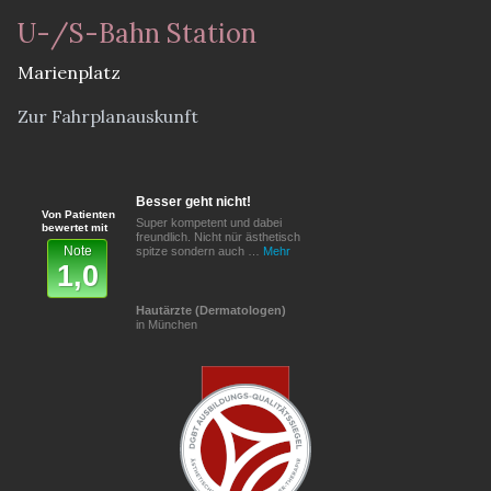
U-/S-Bahn Station
Marienplatz
Zur Fahrplanauskunft
Besser geht nicht!
Von Patienten
Super kompetent und dabei
bewertet mit
freundlich. Nicht nür ästhetisch
Note
spitze sondern auch …
Mehr
1,0
Hautärzte (Dermatologen)
in München