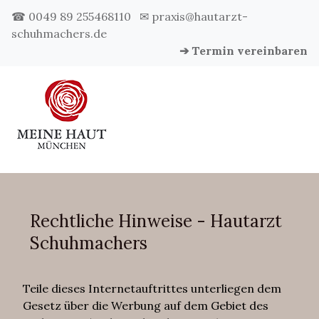
☎ 0049 89 255468110
✉ praxis@hautarzt-
schuhmachers.de
➔ Termin vereinbaren
Rechtliche Hinweise - Hautarzt
Schuhmachers
Teile dieses Internetauftrittes unterliegen dem
Gesetz über die Werbung auf dem Gebiet des