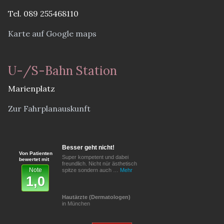
Tel. 089 255468110
Karte auf Google maps
U-/S-Bahn Station
Marienplatz
Zur Fahrplanauskunft
Besser geht nicht!
Von Patienten
Super kompetent und dabei
bewertet mit
freundlich. Nicht nür ästhetisch
Note
spitze sondern auch …
Mehr
1,0
Hautärzte (Dermatologen)
in München