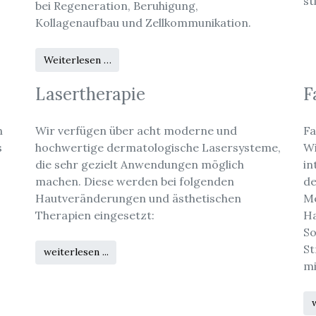
st
bei Regeneration, Beruhigung,
Kollagenaufbau und Zellkommunikation.
Weiterlesen …
Lasertherapie
F
n
Wir verfügen über acht moderne und
Fa
s
hochwertige dermatologische Lasersysteme,
Wi
die sehr gezielt Anwendungen möglich
in
machen. Diese werden bei folgenden
de
Hautveränderungen und ästhetischen
Me
Therapien eingesetzt:
Ha
So
St
weiterlesen ...
mi
w