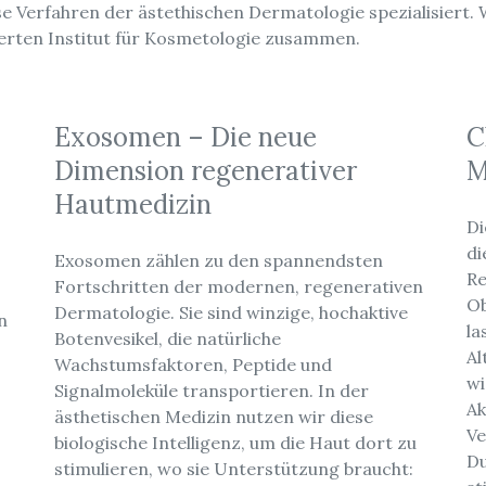
se Verfahren der ästethischen Dermatologie spezialisiert. W
ierten Institut für Kosmetologie zusammen.
Exosomen – Die neue
C
Dimension regenerativer
M
Hautmedizin
Di
di
Exosomen zählen zu den spannendsten
Re
Fortschritten der modernen, regenerativen
Ob
Dermatologie. Sie sind winzige, hochaktive
n
la
Botenvesikel, die natürliche
Al
Wachstumsfaktoren, Peptide und
,
wi
Signalmoleküle transportieren. In der
Ak
ästhetischen Medizin nutzen wir diese
Ve
biologische Intelligenz, um die Haut dort zu
Du
stimulieren, wo sie Unterstützung braucht: