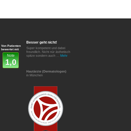
Besser geht nicht!
Von Patienten
Super kompetent und dabei
bewertet mit
freundlich. Nicht nür ästhetisch
Note
spitze sondern auch …
Mehr
1,0
Hautärzte (Dermatologen)
in München