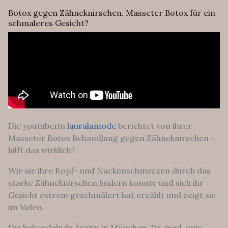
Botox gegen Zähneknirschen. Masseter Botox für ein
schmaleres Gesicht?
Die youtuberin
lauralamode
berichtet von ihrer
Masseter Botox Behandlung gegen Zähneknirschen -
hilft das wirklich?
Wie sie ihre Kopf- und Nackenschmerzen durch das
starke Zähneknirschen lindern konnte und sich ihr
Gesicht extrem geschmälert hat erzählt und zeigt sie
im Video.
Die behandelnde Ärztin in München: Dr. med. univ.