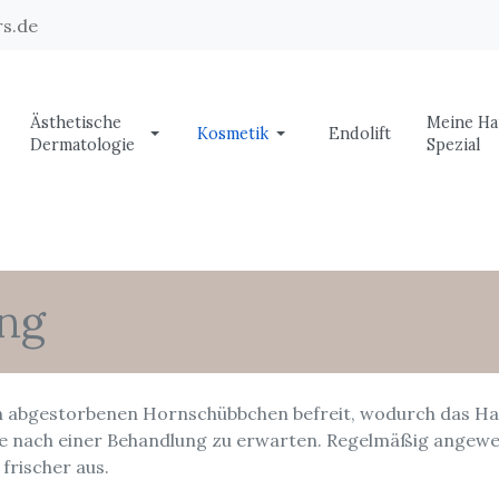
s.de
Ästhetische
Meine Ha
Kosmetik
Endolift
Dermatologie
Spezial
ing
n abgestorbenen Hornschübbchen befreit, wodurch das Hau
ge nach einer Behandlung zu erwarten. Regelmäßig angewend
 frischer aus.