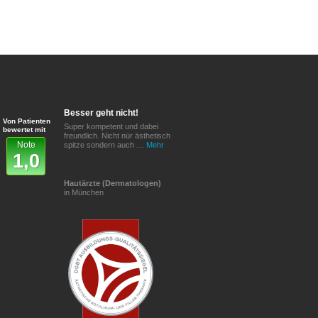
Besser geht nicht!
Von Patienten
Super kompetent und dabei
bewertet mit
freundlich. Nicht nür ästhetisch
Note
spitze sondern auch …
Mehr
1,0
Hautärzte (Dermatologen)
in München