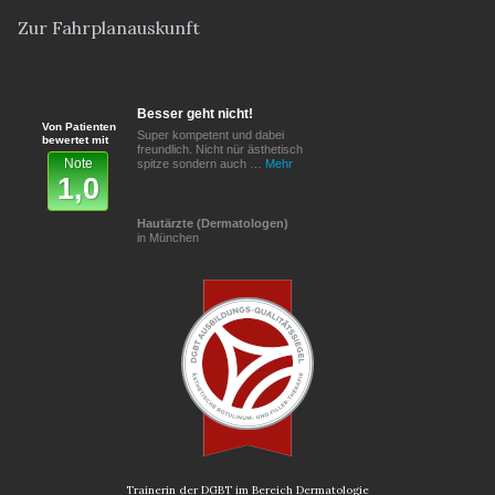
Zur Fahrplanauskunft
Besser geht nicht!
Von Patienten
Super kompetent und dabei
bewertet mit
freundlich. Nicht nür ästhetisch
Note
spitze sondern auch …
Mehr
1,0
Hautärzte (Dermatologen)
in München
Trainerin der DGBT im Bereich Dermatologie