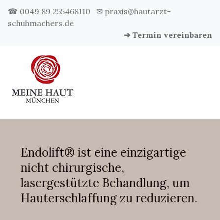
☎ 0049 89 255468110
✉ praxis@hautarzt-
schuhmachers.de
➔ Termin vereinbaren
Endolift® ist eine einzigartige
nicht chirurgische,
lasergestützte Behandlung, um
Hauterschlaffung zu reduzieren.