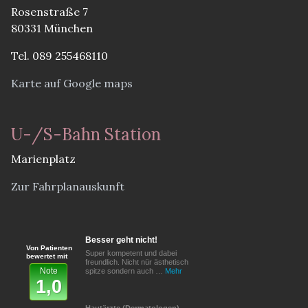
Rosenstraße 7
80331 München
Tel. 089 255468110
Karte auf Google maps
U-/S-Bahn Station
Marienplatz
Zur Fahrplanauskunft
Besser geht nicht!
Von Patienten
Super kompetent und dabei
bewertet mit
freundlich. Nicht nür ästhetisch
Note
spitze sondern auch …
Mehr
1,0
Hautärzte (Dermatologen)